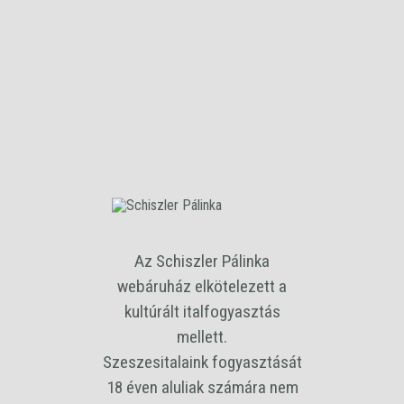
0
INFORMÁCIÓK
Általános Szerződési Feltételek
Adatvédelmi Tájékoztató
Cookie szabályzat
Gyakran Ismételt Kérdések
Kapcsolat
COOKIE SZABÁLYZAT
Az Schiszler Pálinka
webáruház elkötelezett a
kultúrált italfogyasztás
Dokumentum helye
mellett.
Szeszesitalaink fogyasztását
18 éven aluliak számára nem