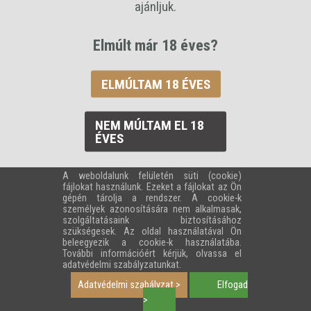
ajánljuk.
Elmúlt már 18 éves?
ELMÚLTAM 18 ÉVES
NEM MÚLTAM EL 18
ÉVES
A FŐZDÉRŐL
TERMÉKEINK
KAPCSOLAT
WEBÁRUHÁZ
A weboldalunk felületén süti (cookie)
Adatkezelési Tájékoztató
Impresszum
ÁSZF
Cookie
GYIK
fájlokat használunk. Ezeket a fájlokat az Ön
gépén tárolja a rendszer. A cookie-k
személyek azonosítására nem alkalmasak,
szolgáltatásaink biztosításához
szükségesek. Az oldal használatával Ön
© 2026.
Schiszler Pálinka
. Minden jog fenntartva. Fejlesztő:
WEBPRO Solutions
beleegyezik a cookie-k használatába.
További információért kérjük, olvassa el
adatvédelmi szabályzatunkat.
Adatvédelmi szabályzat >
Elfogad
>