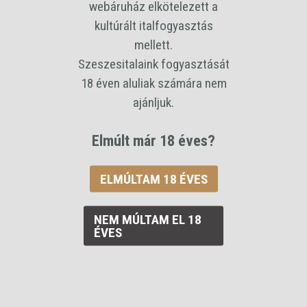
webáruház elkötelezett a
Alkohol tartalom
kultúrált italfogyasztás
42 %
mellett.
Kiszerelés
Szeszesitalaink fogyasztását
0,35 L
18 éven aluliak számára nem
Ár / liter
ajánljuk.
27534 Ft
Elmúlt már 18 éves?
Bruttó ár:
9 637 Ft
/palack
ELMÚLTAM 18 ÉVES
érlelt szilva
0,35L
NEM MÚLTAM EL 18
ÉVES
KOSÁRBA RAKOM