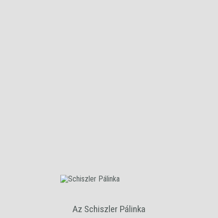
Érlelt Szilva
Hagyományos magyar pálinka, melyben a hamvas kék alföldi
szilva ízgazdagsága érvényesül.
Minimum 3 hónapig tölgyfahordóban érlelt.
A terméket ajándék díszdobozzal együtt szállítjuk!
Az Schiszler Pálinka